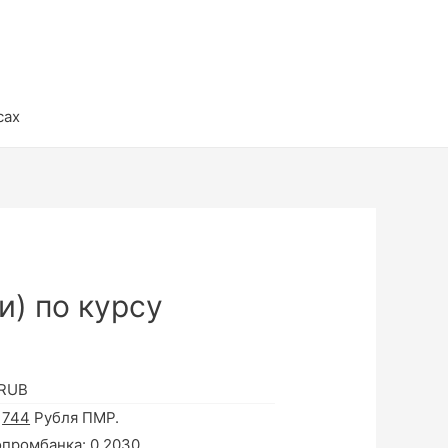
сах
и) по курсу
 RUB
а
744
Рубля ПМР.
опромбанка:
0.2030
.