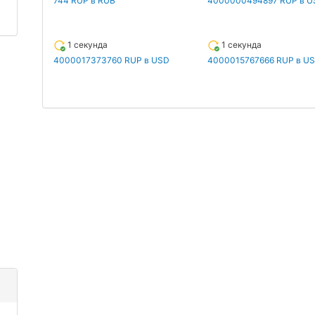
744 RUP в RUB
4000000494897 RUP в U
1 секунда
1 секунда
4000017373760 RUP в USD
4000015767666 RUP в U