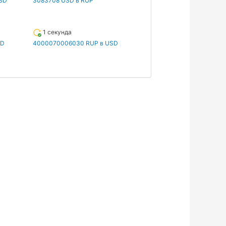
SD
3083708 USD в RUP
1 секунда
SD
4000070006030 RUP в USD