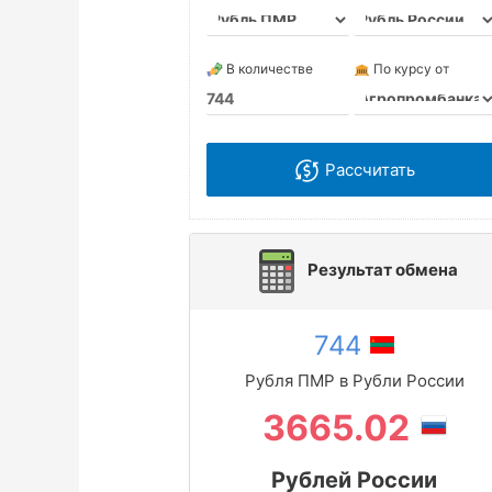
В количестве
По курсу от
Рассчитать
Результат обмена
744
Рубля ПМР в Рубли России
3665.02
Рублей России