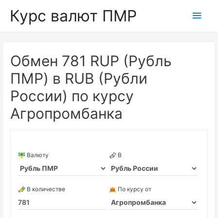
Курс валют ПМР
Глав
мен
Обмен 781 RUP (Рубль
ПМР) в RUB (Рубли
России) по курсу
Агропромбанка
Валюту
В
В количестве
По курсу от