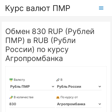
Курс валют ПМР
Глав
мен
Обмен 830 RUP (Рублей
ПМР) в RUB (Рубли
России) по курсу
Агропромбанка
Валюту
В
В количестве
По курсу от