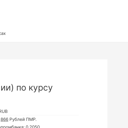
сах
ии) по курсу
 RUB
а
866
Рублей ПМР.
опромбанка:
0.2050
.