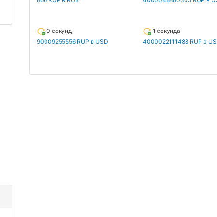
866 RUP в RUB
4000048880305 RUP в U
0 секунд
1 секунда
90009255556 RUP в USD
4000022111488 RUP в U