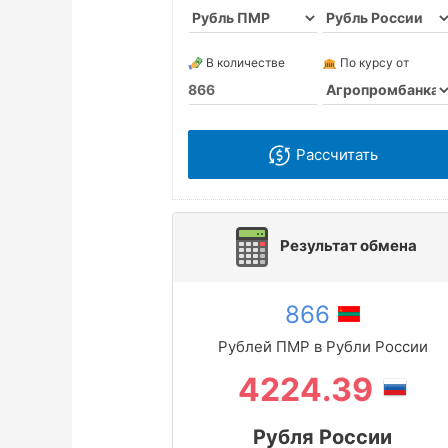
В количестве
По курсу от
Рассчитать
Результат обмена
866
Рублей ПМР в Рубли России
4224.39
Рубля России