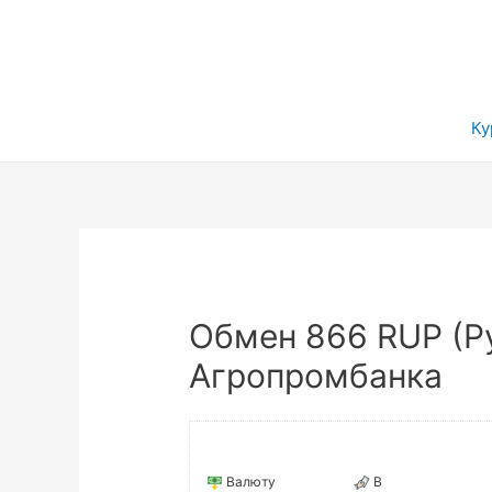
Ку
Обмен 866 RUP (Ру
Агропромбанка
Валюту
В