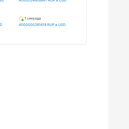
SD
4000024606847 RUP в USD
1 секунда
SD
4000000261618 RUP в USD