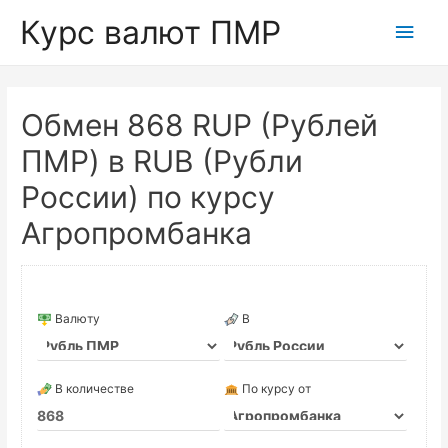
Курс валют ПМР
Глав
мен
Обмен 868 RUP (Рублей
ПМР) в RUB (Рубли
России) по курсу
Агропромбанка
Валюту
В
В количестве
По курсу от