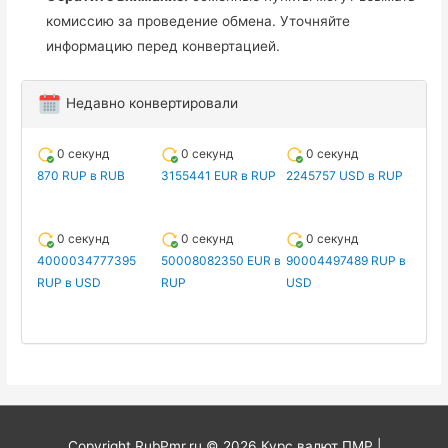
комиссию за проведение обмена. Уточняйте
информацию перед конвертацией.
Недавно конвертировали
0 секунд
0 секунд
0 секунд
870 RUP в RUB
3155441 EUR в RUP
2245757 USD в RUP
0 секунд
0 секунд
0 секунд
4000034777395
50008082350 EUR в
90004497489 RUP в
RUP в USD
RUP
USD
Copyright RubPmr.ru © 2026
Курс валют ПМР
|