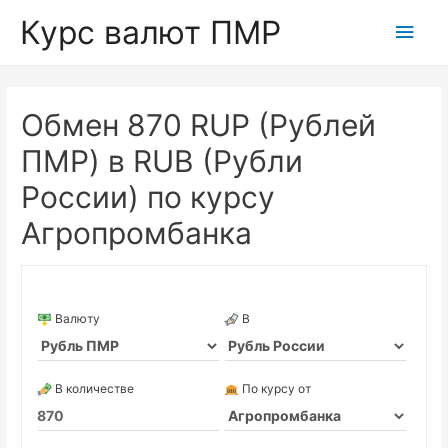
Курс валют ПМР
Глав
мен
Обмен 870 RUP (Рублей
ПМР) в RUB (Рубли
России) по курсу
Агропромбанка
Валюту
В
В количестве
По курсу от