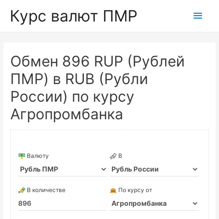
Курс валют ПМР
Глав
мен
Обмен 896 RUP (Рублей
ПМР) в RUB (Рубли
России) по курсу
Агропромбанка
Валюту
В
В количестве
По курсу от