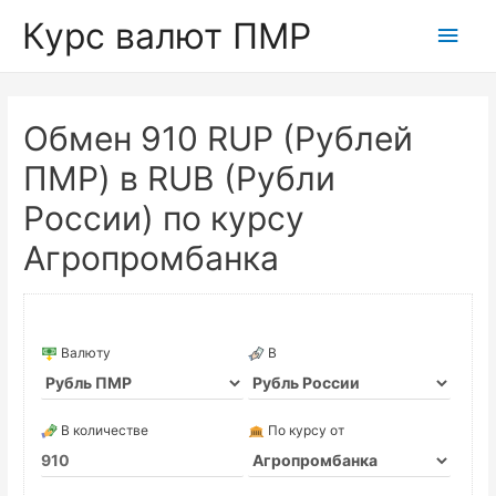
Курс валют ПМР
Глав
мен
Обмен 910 RUP (Рублей
ПМР) в RUB (Рубли
России) по курсу
Агропромбанка
Валюту
В
В количестве
По курсу от