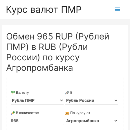
Курс валют ПМР
Глав
мен
Обмен 965 RUP (Рублей
ПМР) в RUB (Рубли
России) по курсу
Агропромбанка
Валюту
В
В количестве
По курсу от