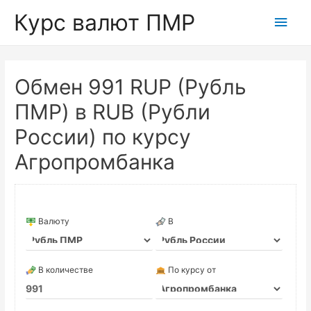
Курс валют ПМР
Глав
мен
Обмен 991 RUP (Рубль
ПМР) в RUB (Рубли
России) по курсу
Агропромбанка
Валюту
В
В количестве
По курсу от