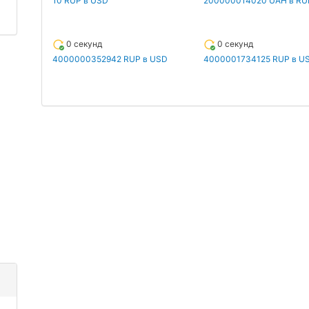
10 RUP в USD
200000014020 UAH в RU
0 секунд
0 секунд
4000000352942 RUP в USD
4000001734125 RUP в U