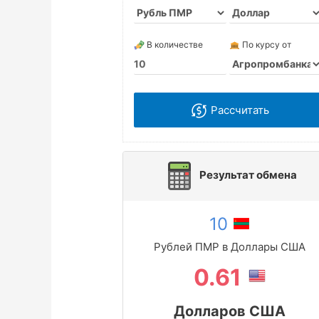
В количестве
По курсу от
Рассчитать
Результат обмена
10
Рублей ПМР в Доллары США
0.61
Долларов США