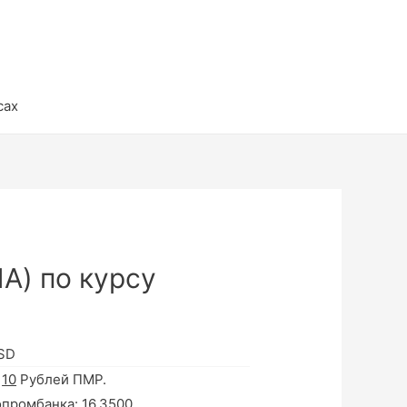
сах
А) по курсу
USD
а
10
Рублей ПМР.
опромбанка:
16.3500
.