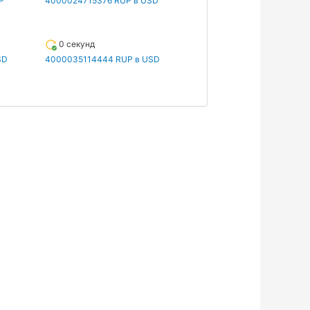
P
4000024715376 RUP в USD
0 секунд
SD
4000035114444 RUP в USD