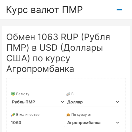
Курс валют ПМР
Глав
мен
Обмен 1063 RUP (Рубля
ПМР) в USD (Доллары
США) по курсу
Агропромбанка
Валюту
В
В количестве
По курсу от