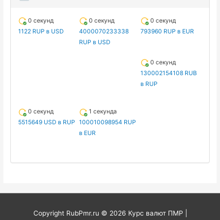
0 секунд
0 секунд
0 секунд
1122 RUP в USD
4000070233338
793960 RUP в EUR
RUP в USD
0 секунд
130002154108 RUB
в RUP
0 секунд
1 секунда
5515649 USD в RUP
100010098954 RUP
в EUR
Copyright RubPmr.ru © 2026
Курс валют ПМР
|