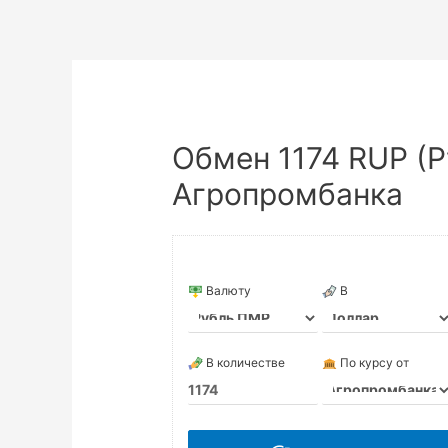
Обмен 1174 RUP (
Агропромбанка
Валюту
В
В количестве
По курсу от