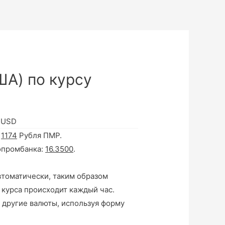
ША) по курсу
в USD
а
1174
Рубля ПМР.
опромбанка:
16.3500
.
втоматически, таким образом
 курса происходит каждый час.
 другие валюты, используя форму