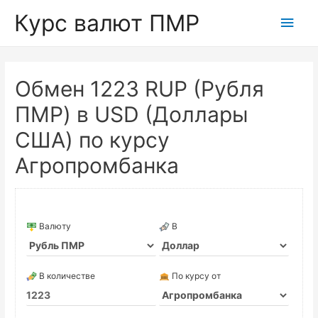
Курс валют ПМР
Глав
мен
Обмен 1223 RUP (Рубля
ПМР) в USD (Доллары
США) по курсу
Агропромбанка
Валюту
В
В количестве
По курсу от