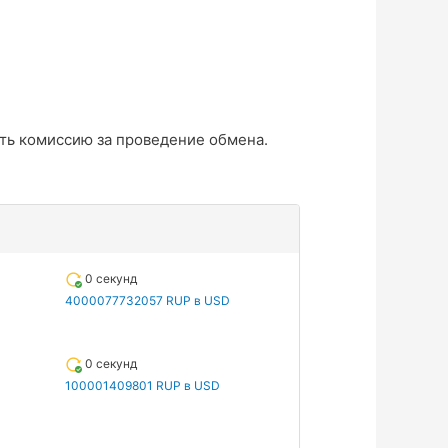
ть комиссию за проведение обмена.
0 секунд
4000077732057 RUP в USD
0 секунд
100001409801 RUP в USD