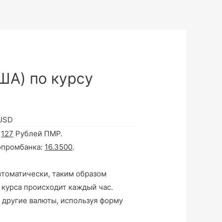
ША) по курсу
 USD
а
127
Рублей ПМР.
опромбанка:
16.3500
.
втоматически, таким образом
 курса происходит каждый час.
 другие валюты, используя форму