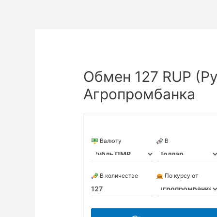
Обмен 127 RUP (Р
Агропромбанка
Валюту
В
В количестве
По курсу от