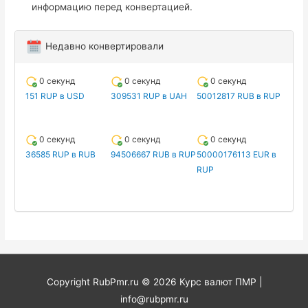
информацию перед конвертацией.
Недавно конвертировали
0 секунд
0 секунд
0 секунд
151 RUP в USD
309531 RUP в UAH
50012817 RUB в RUP
0 секунд
0 секунд
0 секунд
36585 RUP в RUB
94506667 RUB в RUP
50000176113 EUR в
RUP
Copyright RubPmr.ru © 2026
Курс валют ПМР
|
info@rubpmr.ru