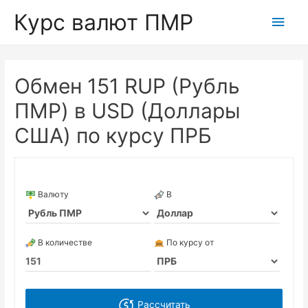
Курс валют ПМР
Глав
мен
Обмен 151 RUP (Рубль
ПМР) в USD (Доллары
США) по курсу ПРБ
Валюту
В
В количестве
По курсу от
Рассчитать