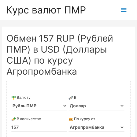
Курс валют ПМР
Глав
мен
Обмен 157 RUP (Рублей
ПМР) в USD (Доллары
США) по курсу
Агропромбанка
Валюту
В
В количестве
По курсу от