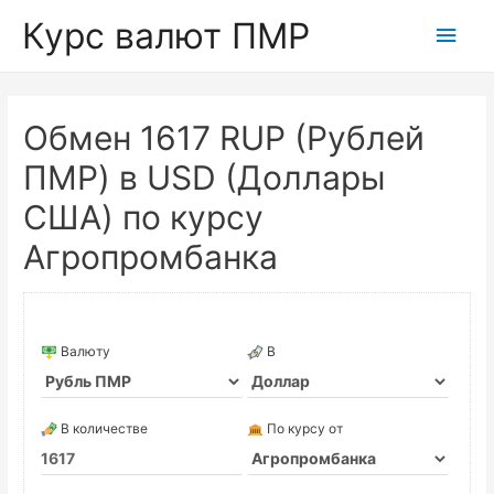
Курс валют ПМР
Глав
мен
Обмен 1617 RUP (Рублей
ПМР) в USD (Доллары
США) по курсу
Агропромбанка
Валюту
В
В количестве
По курсу от