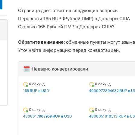
Страница даёт ответ на следующие вопросы:
Перевести 165 RUP (Рублей ПМР) в Доллары США
Сколько 165 Рублей ПМР в Долларах США?
Обратите внимание:
обменные пункты могут взыма
Уточняйте информацию перед конвертацией.
Недавно конвертировали
0 секунд
0 секунд
165 RUP в USD
4000072394632 RUP в U
0 секунд
0 секунд
4000017802959 RUP в USD
4000051910513 RUP в U