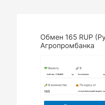
Обмен 165 RUP (Р
Агропромбанка
Валюту
В
В количестве
По курсу от