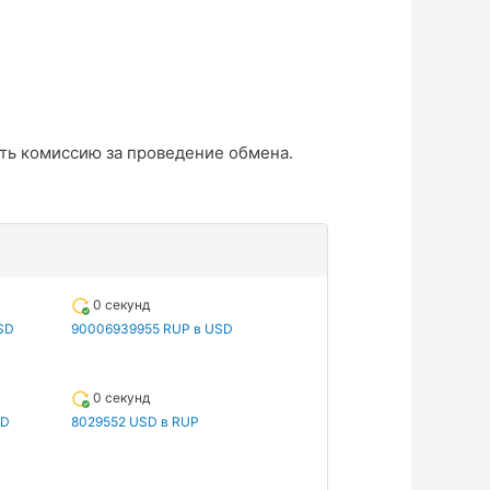
ть комиссию за проведение обмена.
0 секунд
SD
90006939955 RUP в USD
0 секунд
SD
8029552 USD в RUP