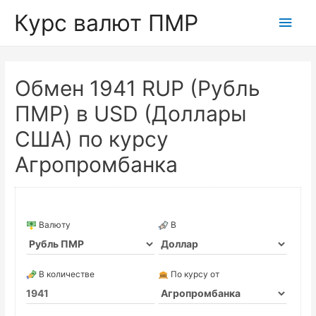
Курс валют ПМР
Глав
мен
Обмен 1941 RUP (Рубль
ПМР) в USD (Доллары
США) по курсу
Агропромбанка
Валюту
В
В количестве
По курсу от