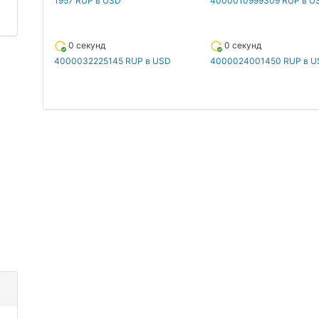
1957 RUP в USD
4000010999309 RUP в U
0 секунд
0 секунд
4000032225145 RUP в USD
4000024001450 RUP в U