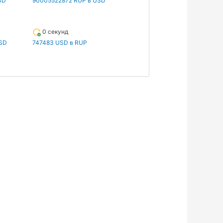
SD
90005522872 RUP в USD
0 секунд
SD
747483 USD в RUP