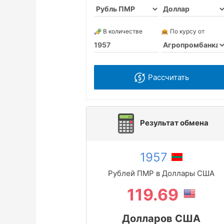
В количестве
По курсу от
Рассчитать
Результат обмена
1957
Рублей ПМР в Доллары США
119.69
Долларов США