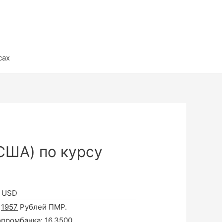
сах
США) по курсу
в USD
а
1957
Рублей ПМР.
опромбанка:
16.3500
.