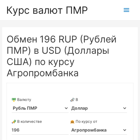
Курс валют ПМР
Глав
мен
Обмен 196 RUP (Рублей
ПМР) в USD (Доллары
США) по курсу
Агропромбанка
Валюту
В
В количестве
По курсу от