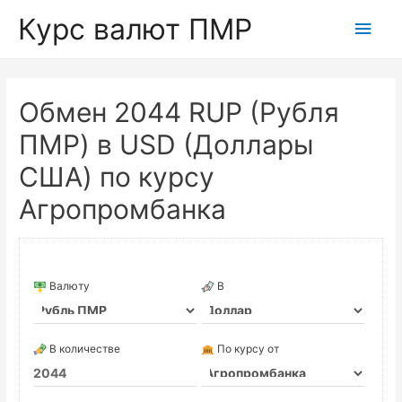
Курс валют ПМР
Глав
мен
Обмен 2044 RUP (Рубля
ПМР) в USD (Доллары
США) по курсу
Агропромбанка
Валюту
В
В количестве
По курсу от