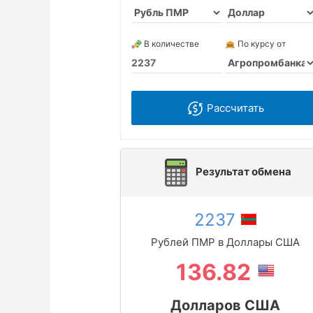
В количестве
По курсу от
Рассчитать
Результат обмена
2237
Рублей ПМР в Доллары США
136.82
Долларов США