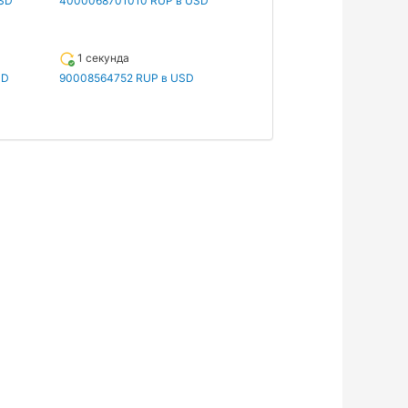
SD
4000068701010 RUP в USD
1 секунда
SD
90008564752 RUP в USD