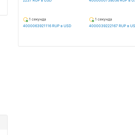
2237 RUP в USD
4000000738056 RUP в U
1 секунда
1 секунда
4000063921116 RUP в USD
4000039222167 RUP в U