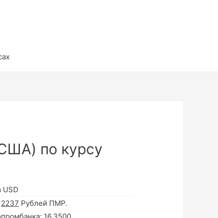
сах
США) по курсу
в USD
а
2237
Рублей ПМР.
опромбанка:
16.3500
.