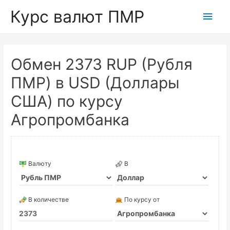
Курс валют ПМР
Глав
мен
Обмен 2373 RUP (Рубля
ПМР) в USD (Доллары
США) по курсу
Агропромбанка
Валюту
В
В количестве
По курсу от