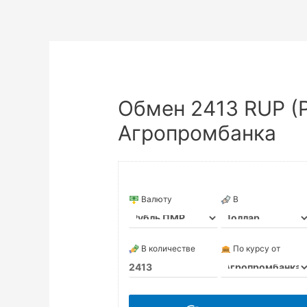
Обмен 2413 RUP (
Агропромбанка
Валюту
В
В количестве
По курсу от