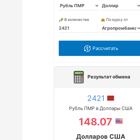
В количестве
По курсу от
Рассчитать
Результат обмена
2421
Рубль ПМР в Доллары США
148.07
Долларов США