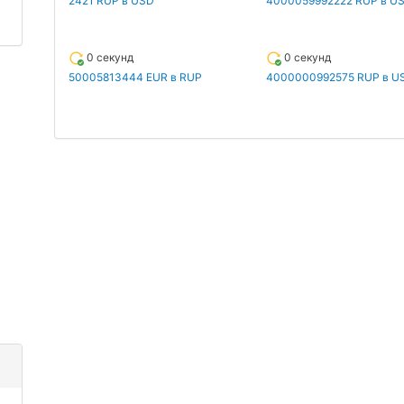
2421 RUP в USD
4000059992222 RUP в U
0 секунд
0 секунд
50005813444 EUR в RUP
4000000992575 RUP в U