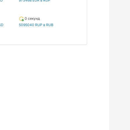
SD
973468 EUR в RUP
0 секунд
SD
5095040 RUP в RUB