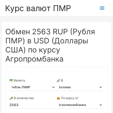
Курс валют ПМР
Глав
мен
Обмен 2563 RUP (Рубля
ПМР) в USD (Доллары
США) по курсу
Агропромбанка
Валюту
В
В количестве
По курсу от