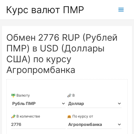
Курс валют ПМР
Глав
мен
Обмен 2776 RUP (Рублей
ПМР) в USD (Доллары
США) по курсу
Агропромбанка
Валюту
В
В количестве
По курсу от