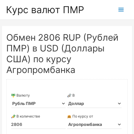
Курс валют ПМР
Глав
мен
Обмен 2806 RUP (Рублей
ПМР) в USD (Доллары
США) по курсу
Агропромбанка
Валюту
В
В количестве
По курсу от