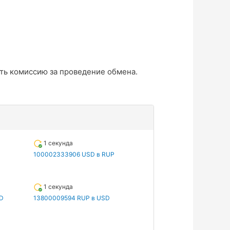
ть комиссию за проведение обмена.
1 секунда
100002333906 USD в RUP
1 секунда
D
13800009594 RUP в USD