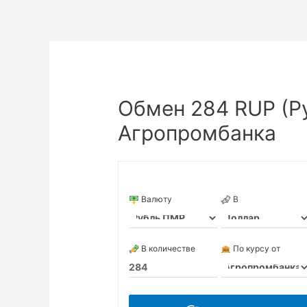
Обмен 284 RUP (Р
Агропромбанка
Валюту
В
В количестве
По курсу от