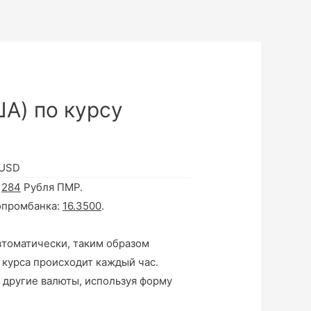
А) по курсу
 USD
а
284
Рубля ПМР.
опромбанка:
16.3500
.
втоматически, таким образом
 курса происходит каждый час.
 другие валюты, используя форму