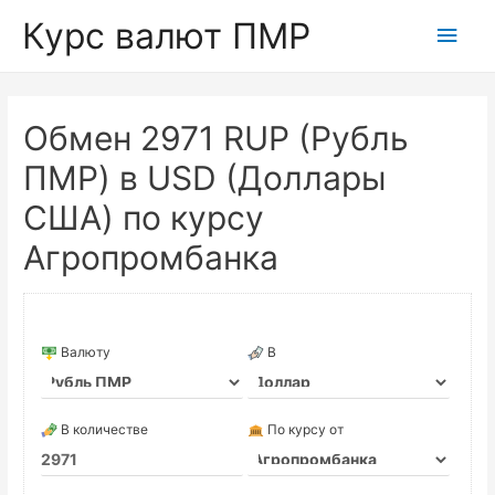
Курс валют ПМР
Глав
мен
Обмен 2971 RUP (Рубль
ПМР) в USD (Доллары
США) по курсу
Агропромбанка
Валюту
В
В количестве
По курсу от