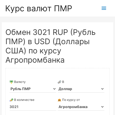
Курс валют ПМР
Глав
мен
Обмен 3021 RUP (Рубль
ПМР) в USD (Доллары
США) по курсу
Агропромбанка
Валюту
В
В количестве
По курсу от