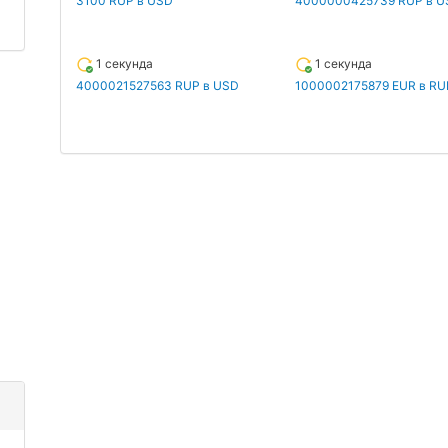
3100 RUP в USD
4000000425739 RUP в U
1 секунда
1 секунда
4000021527563 RUP в USD
1000002175879 EUR в RU