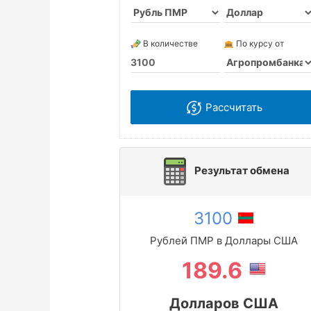
В количестве
По курсу от
Рассчитать
Результат обмена
3100
Рублей ПМР в Доллары США
189.6
Долларов США