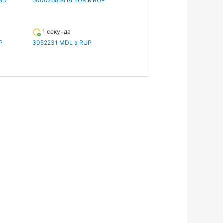
SD
50002685414 EUR в RUP
1 секунда
P
3052231 MDL в RUP