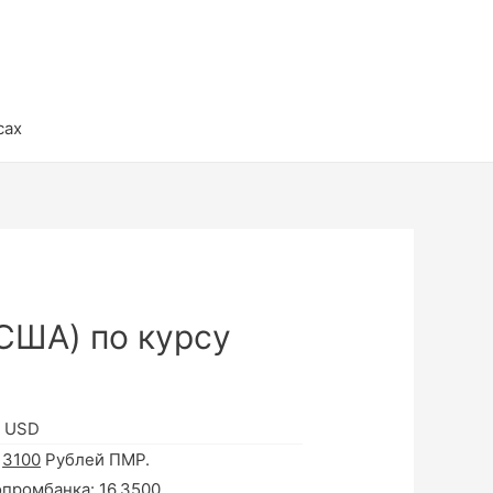
сах
США) по курсу
в USD
а
3100
Рублей ПМР.
опромбанка:
16.3500
.