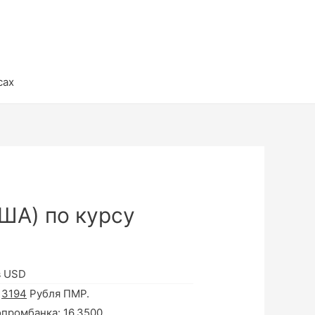
сах
ША) по курсу
в USD
а
3194
Рубля ПМР.
опромбанка:
16.3500
.