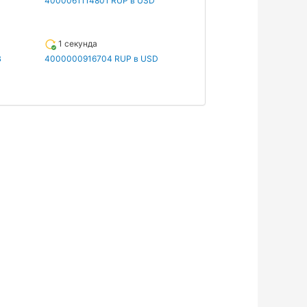
4000061114801 RUP в USD
1 секунда
B
4000000916704 RUP в USD