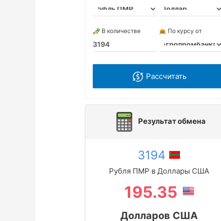
В количестве
По курсу от
Рассчитать
Результат обмена
3194
Рубля ПМР в Доллары США
195.35
Долларов США