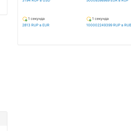
3194 RUP в USD
50008598989 EUR в RUP
1 секунда
1 секунда
2813 RUP в EUR
100002249399 RUP в RU