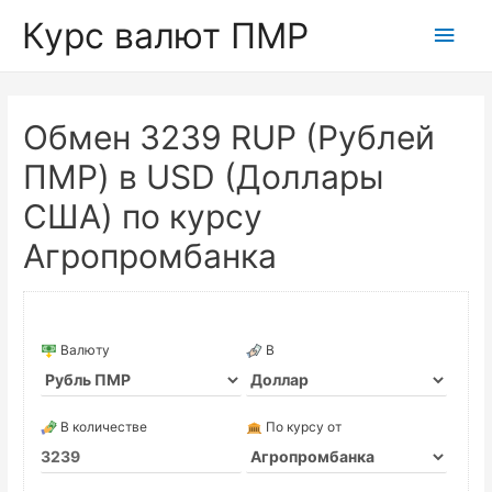
Курс валют ПМР
Глав
мен
Обмен 3239 RUP (Рублей
ПМР) в USD (Доллары
США) по курсу
Агропромбанка
Валюту
В
В количестве
По курсу от