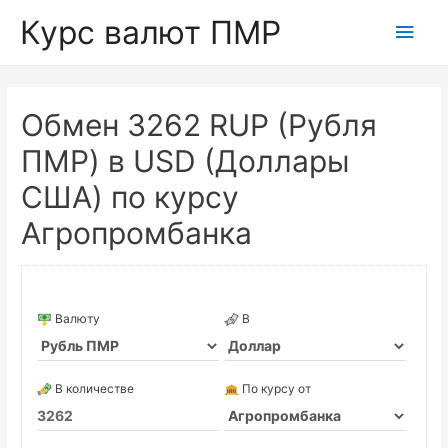
Курс валют ПМР
Глав
мен
Обмен 3262 RUP (Рубля
ПМР) в USD (Доллары
США) по курсу
Агропромбанка
Валюту
В
В количестве
По курсу от