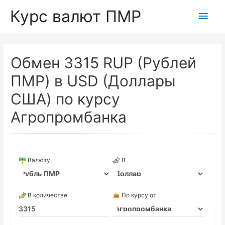
Курс валют ПМР
Глав
мен
Обмен 3315 RUP (Рублей
ПМР) в USD (Доллары
США) по курсу
Агропромбанка
Валюту
В
В количестве
По курсу от