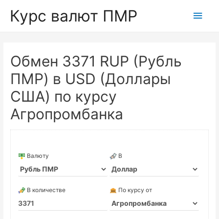
Курс валют ПМР
Глав
мен
Обмен 3371 RUP (Рубль
ПМР) в USD (Доллары
США) по курсу
Агропромбанка
Валюту
В
В количестве
По курсу от