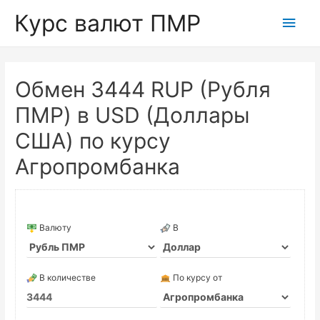
Курс валют ПМР
Глав
мен
Обмен 3444 RUP (Рубля
ПМР) в USD (Доллары
США) по курсу
Агропромбанка
Валюту
В
В количестве
По курсу от