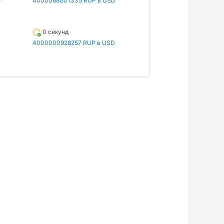
P
4000068001335 RUP в USD
0 секунд
4000000928257 RUP в USD