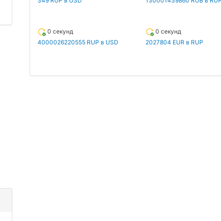
349 RUP в USD
130001439860 RUB в RU
0 секунд
0 секунд
4000026220555 RUP в USD
2027804 EUR в RUP