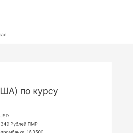
сах
ША) по курсу
 USD
а
349
Рублей ПМР.
опромбанка:
16.3500
.