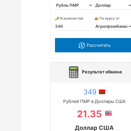
В количестве
По курсу от
Рассчитать
Результат обмена
349
Рублей ПМР в Доллары США
21.35
Доллар США