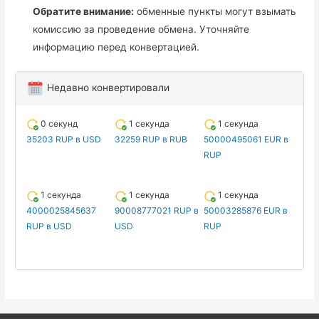
Обратите внимание:
обменные пункты могут взымать
комиссию за проведение обмена. Уточняйте
информацию перед конвертацией.
Недавно конвертировали
0 секунд
1 секунда
1 секунда
35203 RUP в USD
32259 RUP в RUB
50000495061 EUR в
RUP
1 секунда
1 секунда
1 секунда
4000025845637
90008777021 RUP в
50003285876 EUR в
RUP в USD
USD
RUP