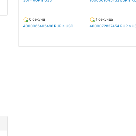
3614 RUP в USD
1000001045432 EUR в R
0 секунд
1 секунда
4000065405496 RUP в USD
4000072837454 RUP в U