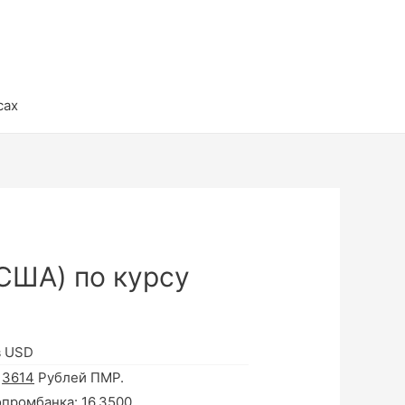
сах
США) по курсу
в USD
а
3614
Рублей ПМР.
опромбанка:
16.3500
.