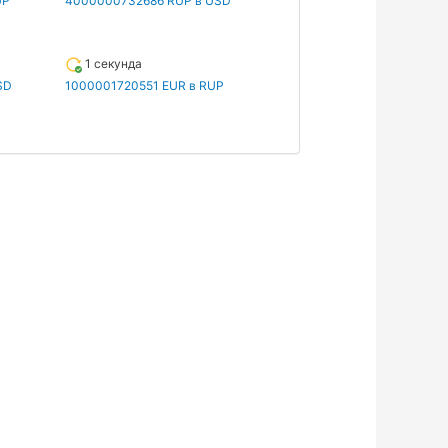
UP
4000000732686 RUP в USD
1 секунда
SD
1000001720551 EUR в RUP