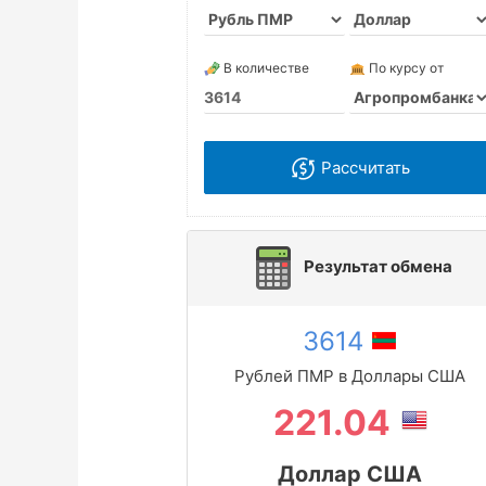
В количестве
По курсу от
Рассчитать
Результат обмена
3614
Рублей ПМР в Доллары США
221.04
Доллар США