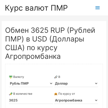
Курс валют ПМР
Глав
мен
Обмен 3625 RUP (Рублей
ПМР) в USD (Доллары
США) по курсу
Агропромбанка
Валюту
В
В количестве
По курсу от