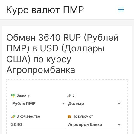
Курс валют ПМР
Глав
мен
Обмен 3640 RUP (Рублей
ПМР) в USD (Доллары
США) по курсу
Агропромбанка
Валюту
В
В количестве
По курсу от