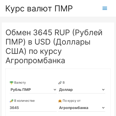
Курс валют ПМР
Глав
мен
Обмен 3645 RUP (Рублей
ПМР) в USD (Доллары
США) по курсу
Агропромбанка
Валюту
В
В количестве
По курсу от