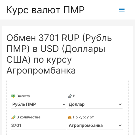
Курс валют ПМР
Глав
мен
Обмен 3701 RUP (Рубль
ПМР) в USD (Доллары
США) по курсу
Агропромбанка
Валюту
В
В количестве
По курсу от