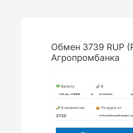
Обмен 3739 RUP (
Агропромбанка
Валюту
В
В количестве
По курсу от