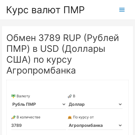
Курс валют ПМР
Глав
мен
Обмен 3789 RUP (Рублей
ПМР) в USD (Доллары
США) по курсу
Агропромбанка
Валюту
В
В количестве
По курсу от